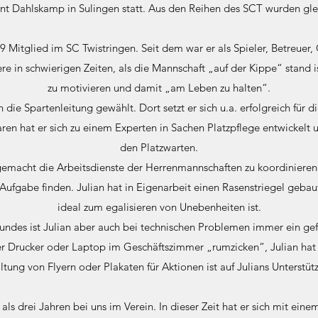
nt Dahlskamp in Sulingen statt. Aus den Reihen des SCT wurden glei
09 Mitglied im SC Twistringen. Seit dem war er als Spieler, Betreuer,
re in schwierigen Zeiten, als die Mannschaft „auf der Kippe“ stand 
zu motivieren und damit „am Leben zu halten“.
n die Spartenleitung gewählt. Dort setzt er sich u.a. erfolgreich für d
n hat er sich zu einem Experten in Sachen Platzpflege entwickelt u
den Platzwarten.
 gemacht die Arbeitsdienste der Herrenmannschaften zu koordinieren 
Aufgabe finden. Julian hat in Eigenarbeit einen Rasenstriegel gebaut
ideal zum egalisieren von Unebenheiten ist.
rundes ist Julian aber auch bei technischen Problemen immer ein gef
er Drucker oder Laptop im Geschäftszimmer „rumzicken“, Julian ha
tung von Flyern oder Plakaten für Aktionen ist auf Julians Unterstü
 als drei Jahren bei uns im Verein. In dieser Zeit hat er sich mit ei