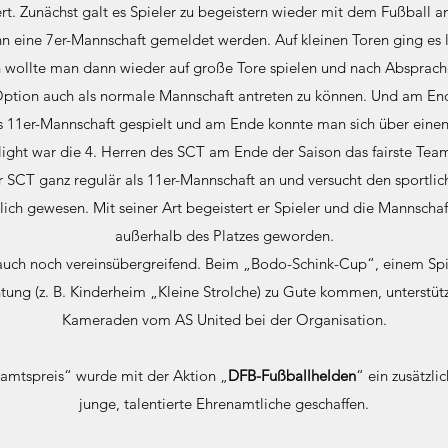
t. Zunächst galt es Spieler zu begeistern wieder mit dem Fußball 
n eine 7er-Mannschaft gemeldet werden. Auf kleinen Toren ging es 
son wollte man dann wieder auf große Tore spielen und nach Absprac
ption auch als normale Mannschaft antreten zu können. Und am End
s 11er-Mannschaft gespielt und am Ende konnte man sich über einen t
light war die 4. Herren des SCT am Ende der Saison das fairste Tea
der SCT ganz regulär als 11er-Mannschaft an und versucht den sportli
ich gewesen. Mit seiner Art begeistert er Spieler und die Mannschaft
außerhalb des Platzes geworden.
 auch noch vereinsübergreifend. Beim „Bodo-Schink-Cup“, einem Spi
chtung (z. B. Kinderheim „Kleine Strolche) zu Gute kommen, unterstü
Kameraden vom AS United bei der Organisation.
mtspreis“ wurde mit der Aktion „
DFB-Fußballhelden
“ ein zusätzli
junge, talentierte Ehrenamtliche geschaffen.