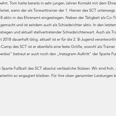
ehrt. Tom hatte bereits in sehr jungen Jahren Kontakt mit dem Ehre
leitet, wenn der als Torwarttrainer der 1. Herren des SCT unterwegs 
18 aktiv in das Ehrenamt eingestiegen. Neben der Tätigkeit als Co-
 gemacht und ist seitdem auch als Schiedsrichter aktiv. In den letzte
stiegen und aktuell stellvertretender Schiedsrichterwart. Auch als T
it 2018 dauerhaft tätig, aktuell ist er für die 2. B-Jugend verantwortli
-Camp des SCT ist er ebenfalls eine feste Größe, sowohl als Traine
nbei“ betreut er auch noch den „Instagram-Auftritt“ der Sparte Fu
e Sparte Fußball des SCT absolut verlässliche Stützen. Wir sind froh, 
 weiterhin so engagiert bleiben. Für ihre oben genannten Leistungen